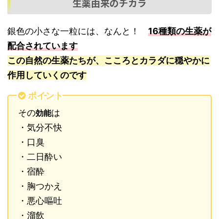
生薬由来のチカラ
銀色の小さな一粒には、なんと！
16種類の生薬が
配合されています
この自然の生薬たちが、こころとカラダに穏やかに
作用していくのです
ポイント
その
は
効能
・気分不快
・口臭
・二日酔い
・宿酔
・胸つかえ
・悪心嘔吐
・溜飲