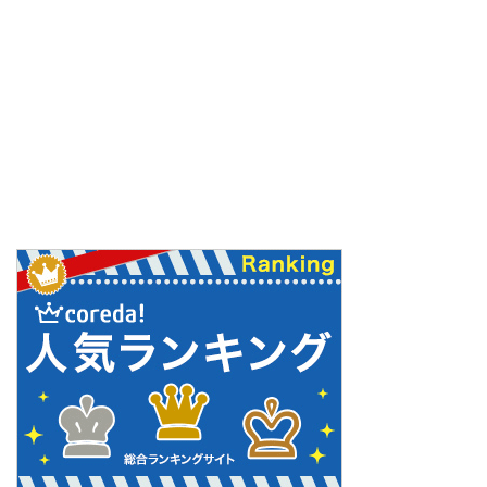
ま
す
)