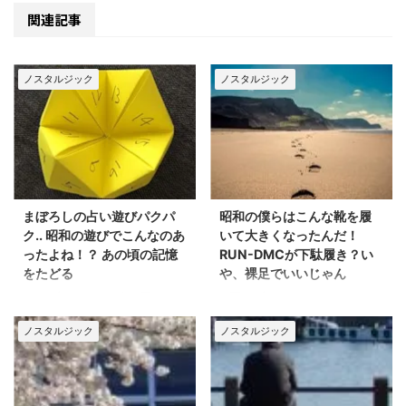
関連記事
ノスタルジック
ノスタルジック
まぼろしの占い遊びパクパ
昭和の僕らはこんな靴を履
ク.. 昭和の遊びでこんなのあ
いて大きくなったんだ！
ったよね！？ あの頃の記憶
RUN-DMCが下駄履き？い
をたどる
や、裸足でいいじゃん
つい先日テレビを見てい
思い出すことのできる
ると.. CMか何かで、な
記憶のごくごく最初の
ノスタルジック
ノスタルジック
んだかとても懐かしく感
頃、わたしはじぶんの小
じられる ある”物体”を目
さな足をよく見ていまし
にしました(・_・) 今で
た。しゃがみこんで、地