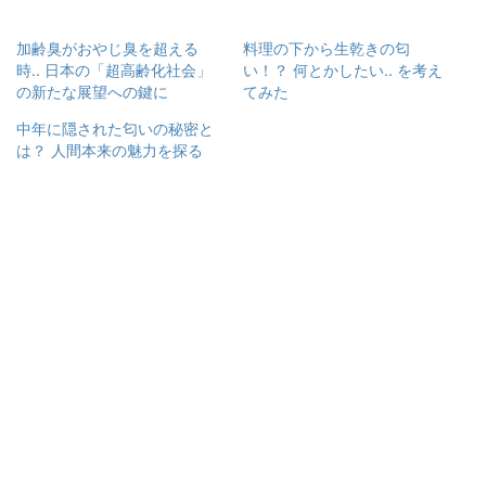
e
ク
b
し
o
て
加齢臭がおやじ臭を超える
料理の下から生乾きの匂
o
T
k
w
時.. 日本の「超高齢化社会」
い！？ 何とかしたい.. を考え
で
i
の新たな展望への鍵に
てみた
共
t
有
t
す
e
中年に隠された匂いの秘密と
る
r
は？ 人間本来の魅力を探る
に
で
は
共
ク
有
リ
(
ッ
新
ク
し
し
い
て
ウ
く
ィ
だ
ン
さ
ド
い
ウ
(
で
新
開
し
き
い
ま
ウ
す
ィ
)
ン
ド
ウ
で
開
き