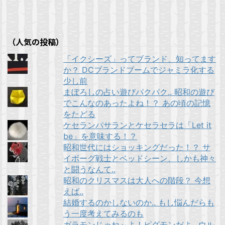
す
ィ
)
)
ン
ド
ウ
で
開
（人気の投稿）
き
ま
す
「イクシーズ」ってブランド、知ってます
)
か？ DCブランドブームでジャミラ化する
少し前
まぼろしの占い遊びパクパク.. 昭和の遊び
でこんなのあったよね！？ あの頃の記憶
をたどる
ケセランパサランとケセラセラは「Let it
be」を意味する！？
昭和世代にはショッキングだった！？ サ
イボーグ戦士とベッドシーン、しかも神々
と闘うなんて..
昭和のクリスマスは大人への階段？ 今想
えば..
結婚するのかしないのか.. もし悩んだらも
う一度考えてみるのも
ガラモンじゃね～よ！ピグモンだよ.. ウル