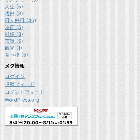
人生 (5)
嗜好 (3)
日々好日 (46)
映画 (5)
眼鏡 (3)
苦難 (5)
観光 (1)
食べ物 (5)
メタ情報
ログイン
投稿フィード
コメントフィード
WordPress.org