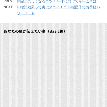
e
ク
す
e
PREV
掃除が楽しくなるコツ！ 年末に向けて今年こそは
に
で
ウ
b
し
る
r
りません（笑） もう毎
は
共
で
o
て
NEXT
味噌汁効果って実はスゴイ！？ 味噌団子でお手軽パ
に
で
ク
有
開
回楽しみで..
o
T
は
共
リ
(
き
ワーフード
k
w
ク
有
ッ
新
ま
で
i
リ
(
F
ク
ク
し
す
共
t
ッ
新
a
リ
し
い
)
有
t
ク
し
c
ッ
て
ウ
す
e
し
い
e
ク
く
ィ
る
r
て
ウ
b
し
だ
ン
あなたの星が伝えたい事（Basic編）
に
で
く
ィ
o
て
さ
ド
は
共
だ
ン
o
T
い
ウ
ク
有
さ
ド
k
w
(
で
リ
(
い
ウ
で
i
新
開
ッ
新
(
で
共
t
し
き
ク
し
新
開
有
t
い
ま
し
い
し
き
す
e
ウ
す
て
ウ
い
ま
る
r
ィ
)
く
ィ
ウ
す
に
で
ン
だ
ン
ィ
)
は
共
ド
さ
ド
ン
ク
有
ウ
い
ウ
ド
リ
(
で
(
で
ウ
ッ
新
開
新
開
で
ク
し
き
し
き
開
し
い
ま
い
ま
き
て
ウ
す
ウ
す
ま
く
ィ
)
ィ
)
す
だ
ン
ン
)
さ
ド
ド
い
ウ
ウ
(
で
で
新
開
開
し
き
き
い
ま
ま
ウ
す