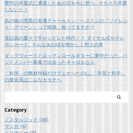
驚愕の卒業式に遭遇したあの日を今に想う.. そろそろ卒業
しないと！
あの猿の惑星の名優チャールトン・ヘストンの『ソイレン
ト・グリーン』って映画、知ってますか？
受話器の重さで手がシビレた時代！？ ダイヤル式やテレ
ホンカード.. そんなあの頃を懐かしく想うの巻
ダックウォークとロックンロールギターに夢中だった.. バ
ンドメンバー募集で出会ったキャロルな人
「科学」の教材付録だけでよかったのに..「学習と科学」
の進化系はこんなカタチへ
Category
ノスタルジック (46)
マンガ (4)
ミステリー (9)