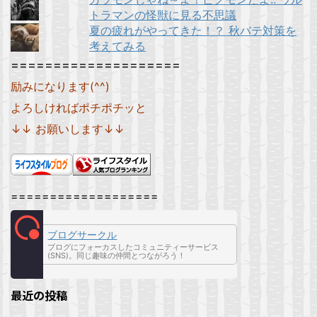
トラマンの怪獣に見る不思議
夏の疲れがやってきた！？ 秋バテ対策を
考えてみる
====================
励みになります(^^)
よろしければポチポチッと
↓↓ お願いします↓↓
===================
ブログサークル
ブログにフォーカスしたコミュニティーサービス
(SNS)。同じ趣味の仲間とつながろう！
最近の投稿