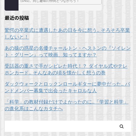
(SNS)。同じ趣味の仲間とつながろう！
最近の投稿
驚愕の卒業式に遭遇したあの日を今に想う.. そろそろ卒業
しないと！
あの猿の惑星の名優チャールトン・ヘストンの『ソイレン
ト・グリーン』って映画、知ってますか？
受話器の重さで手がシビレた時代！？ ダイヤル式やテレ
ホンカード.. そんなあの頃を懐かしく想うの巻
ダックウォークとロックンロールギターに夢中だった.. バ
ンドメンバー募集で出会ったキャロルな人
「科学」の教材付録だけでよかったのに..「学習と科学」
の進化系はこんなカタチへ