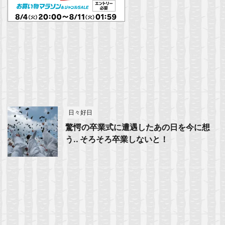
日々好日
驚愕の卒業式に遭遇したあの日を今に想
う.. そろそろ卒業しないと！