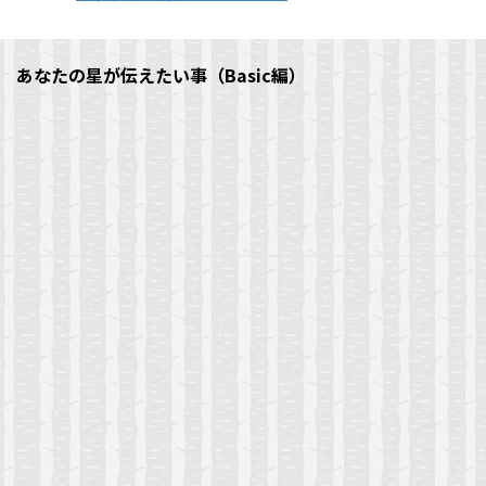
くても我慢できずに..
)
ク
し
ク
し
き
し
い
し
い
ま
F
ク
て
ウ
て
ウ
す
a
リ
く
ィ
く
ィ
)
c
ッ
だ
ン
だ
ン
あなたの星が伝えたい事（Basic編）
e
ク
さ
ド
さ
ド
b
し
い
ウ
い
ウ
o
て
(
で
(
で
o
T
新
開
新
開
k
w
し
き
し
き
で
i
い
ま
い
ま
共
t
ウ
す
ウ
す
有
t
ィ
)
ィ
)
す
e
ン
ン
る
r
ド
ド
に
で
ウ
ウ
は
共
で
で
ク
有
開
開
リ
(
き
き
ッ
新
ま
ま
ク
し
す
す
し
い
)
)
て
ウ
く
ィ
だ
ン
さ
ド
い
ウ
(
で
新
開
し
き
い
ま
ウ
す
ィ
)
ン
ド