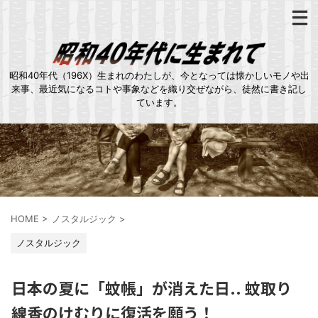
昭和40年代（196X）生まれのわたしが、今となっては懐かしいモノや出
来事、最近気になるコトや事象などを織り交ぜながら、徒然に書き記し
ています。
HOME
>
ノスタルジック
>
ノスタルジック
日本の夏に「蚊帳」が消えた日.. 蚊取り
線香のけむりに復活を願う！