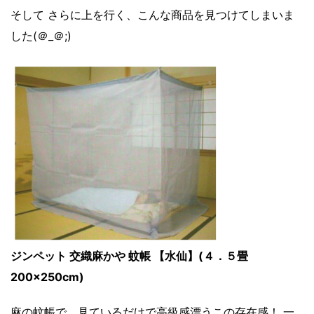
そして さらに上を行く、こんな商品を見つけてしまいま
した(＠_＠;)
ジンペット 交織麻かや 蚊帳 【水仙】(４．５畳
200×250cm)
麻の蚊帳で、見ているだけで高級感漂うこの存在感！ 一