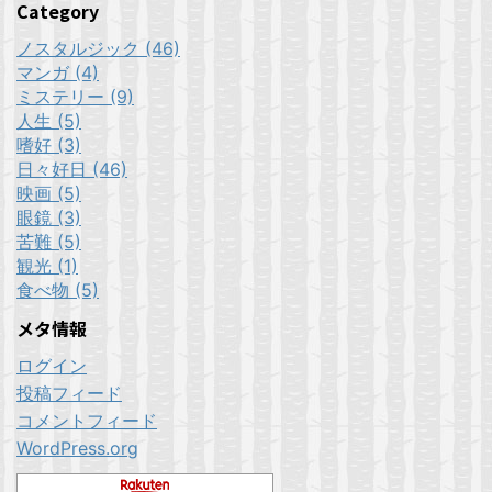
Category
ノスタルジック (46)
マンガ (4)
ミステリー (9)
人生 (5)
嗜好 (3)
日々好日 (46)
映画 (5)
眼鏡 (3)
苦難 (5)
観光 (1)
食べ物 (5)
メタ情報
ログイン
投稿フィード
コメントフィード
WordPress.org