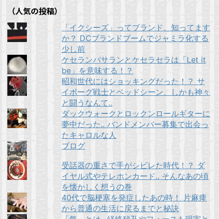
ウ
（人気の投稿）
で
開
き
「イクシーズ」ってブランド、知ってます
ま
す
か？ DCブランドブームでジャミラ化する
)
少し前
ケセランパサランとケセラセラは「Let it
be」を意味する！？
昭和世代にはショッキングだった！？ サ
イボーグ戦士とベッドシーン、しかも神々
と闘うなんて..
ダックウォークとロックンロールギターに
夢中だった.. バンドメンバー募集で出会っ
たキャロルな人
ブログ
受話器の重さで手がシビレた時代！？ ダ
イヤル式やテレホンカード.. そんなあの頃
を懐かしく想うの巻
40代で脳梗塞を発症したあの時！ 片麻痺
から普通の生活に戻るまでと秘訣