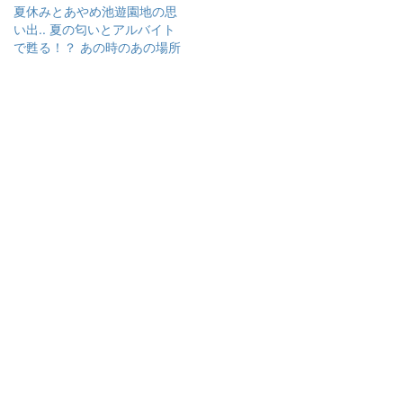
す
e
夏休みとあやめ池遊園地の思
る
r
い出.. 夏の匂いとアルバイト
に
で
は
共
で甦る！？ あの時のあの場所
ク
有
リ
(
ッ
新
ク
し
し
い
て
ウ
く
ィ
だ
ン
さ
ド
い
ウ
(
で
新
開
し
き
い
ま
ウ
す
ィ
)
ン
ド
ウ
で
開
き
ま
す
)