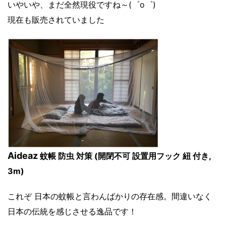
いやいや、まだ全然現役ですね～(゜o゜)
現在も販売されていました
Aideaz
蚊帳
防虫 対策 (開閉不可 設置用フック 紐 付き,
3m)
これぞ 日本の蚊帳と言わんばかりの存在感。間違いなく
日本の伝統を感じさせる逸品です！