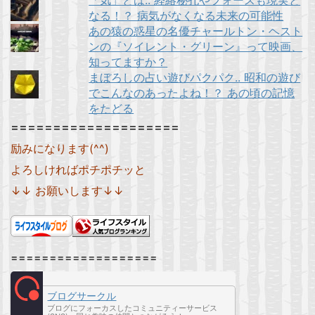
「気」とは.. 経絡秘孔やフォースも現実と
なる！？ 病気がなくなる未来の可能性
あの猿の惑星の名優チャールトン・ヘスト
ンの『ソイレント・グリーン』って映画、
知ってますか？
まぼろしの占い遊びパクパク.. 昭和の遊び
でこんなのあったよね！？ あの頃の記憶
をたどる
====================
励みになります(^^)
よろしければポチポチッと
↓↓ お願いします↓↓
===================
ブログサークル
ブログにフォーカスしたコミュニティーサービス