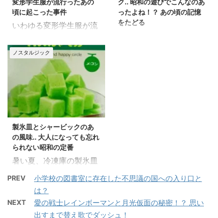
a
リ
変形学生服が流行ったあの
ク.. 昭和の遊びでこんなのあ
o
て
c
ッ
o
T
頃に起こった事件
ったよね！？ あの頃の記憶
e
ク
k
w
b
し
をたどる
で
i
いわゆる変形学生服が流
o
て
共
t
o
T
つい先日テレビを見てい
有
t
行ったあの頃.. 少し前
k
w
す
e
で
i
ると.. CMか何かで、な
る
r
にCMで復活した「なめ
共
t
ノスタルジック
に
で
んだかとても懐かしく感
有
t
猫」も、まさにそんな時
は
共
す
e
ク
有
じられる ある”物体”を目
る
r
代でしたよね(^^) 時代
リ
(
に
で
ッ
新
にしました(・_・) 今で
はまさにツッパリブーム
は
共
ク
し
ク
有
し
い
も予想外に楽しめます！
ど真ん中..
リ
(
て
ウ
ッ
新
く
ィ
F
ク
F
ク
ク
し
だ
ン
a
リ
a
リ
し
い
さ
ド
c
ッ
c
ッ
て
ウ
い
ウ
e
ク
製氷皿とシャービックのあ
e
ク
く
ィ
(
で
b
し
b
し
だ
ン
新
開
の風味.. 大人になっても忘れ
o
て
o
て
さ
ド
し
き
o
T
o
T
い
ウ
られない昭和の定番
い
ま
k
w
k
w
(
で
ウ
す
で
i
で
i
新
開
暑い夏、冷凍庫の製氷皿
ィ
)
共
t
共
t
し
き
ン
有
t
にこれが冷えてると もう
有
t
い
ま
ド
す
e
す
e
PREV
小学校の図書室に存在した不思議の国への入り口と
ウ
す
ウ
る
r
最高に幸せでした
る
r
ィ
)
で
に
で
は？
に
で
ン
開
(*'▽'*) その風味は絶品
は
共
は
共
ド
き
ク
有
NEXT
愛の戦士レインボーマンと月光仮面の秘密！？ 思い
ク
有
ウ
ま
で、完全に固まっていな
リ
(
リ
(
で
す
ッ
新
出すまで替え歌でダッシュ！
ッ
新
開