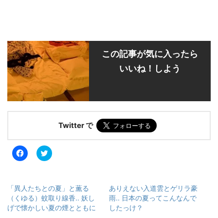
この記事が気に入ったら
いいね！しよう
Twitter で
F
ク
a
リ
c
ッ
e
ク
b
し
o
て
「異人たちとの夏」と薫る
ありえない入道雲とゲリラ豪
o
T
k
w
（くゆる）蚊取り線香.. 妖し
雨.. 日本の夏ってこんなんで
で
i
げで懐かしい夏の煙とともに
したっけ？
共
t
有
t