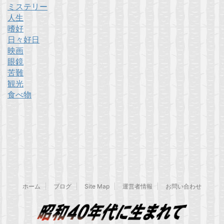
ミステリー
人生
嗜好
日々好日
映画
眼鏡
苦難
観光
食べ物
ホーム
ブログ
Site Map
運営者情報
お問い合わせ