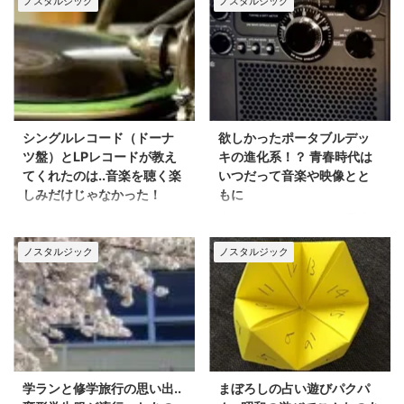
ノスタルジック
ノスタルジック
シングルレコード（ドーナ
欲しかったポータブルデッ
ツ盤）とLPレコードが教え
キの進化系！？ 青春時代は
てくれたのは..音楽を聴く楽
いつだって音楽や映像とと
しみだけじゃなかった！
もに
今の若い人だとピンとこ
家に遊びにいくと.. 最新
ないかもしれません
式のポータブルデッキ
ノスタルジック
ノスタルジック
が.. はじめて買ったレ
で、音楽を聴かせてくれ
コードって思い入れがあ
ていたのでした(・_・)
ります(^^ゞ CDではな
「さ、さ、さ、さたで～
くレコードですよ！
な～あ～ぃ」当時はとて
つもなくカッコよかった
F
ク
a
リ
（笑）
c
ッ
e
ク
学ランと修学旅行の思い出..
まぼろしの占い遊びパクパ
F
ク
b
し