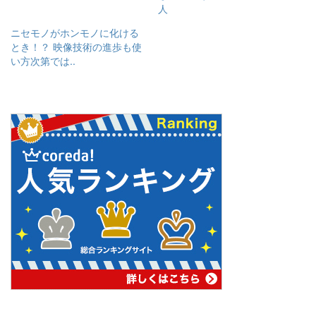
有
t
人
す
e
る
r
ニセモノがホンモノに化ける
に
で
は
共
とき！？ 映像技術の進歩も使
ク
有
い方次第では..
リ
(
ッ
新
ク
し
し
い
て
ウ
く
ィ
だ
ン
さ
ド
い
ウ
(
で
新
開
し
き
い
ま
ウ
す
ィ
)
ン
ド
ウ
で
開
き
ま
す
)