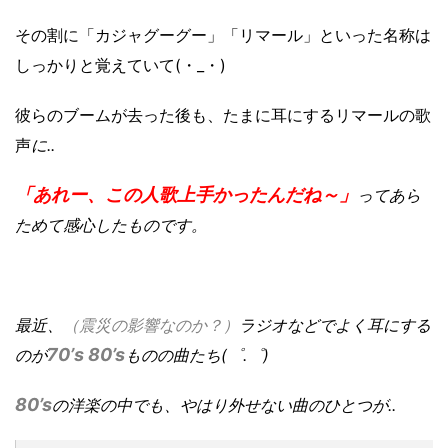
その割に「カジャグーグー」「リマール」といった名称は
しっかりと覚えていて(・_・)
彼らのブームが去った後も、たまに耳にするリマールの歌
声
に..
「あれー、この人歌上手かったんだね～」
ってあら
ためて感心したものです。
最近、
（震災の影響なのか？）
ラジオなどでよく耳にする
70’s 80’s
のが
ものの曲たち(゜.゜)
80’s
の洋楽の中でも、やはり外せない曲のひとつが..