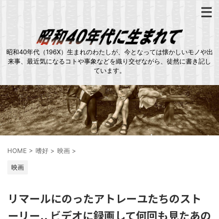
昭和40年代（196X）生まれのわたしが、今となっては懐かしいモノや出
来事、最近気になるコトや事象などを織り交ぜながら、徒然に書き記し
ています。
HOME
>
嗜好
>
映画
>
映画
リマールにのったアトレーユたちのスト
ーリー.. ビデオに録画して何回も見たあの