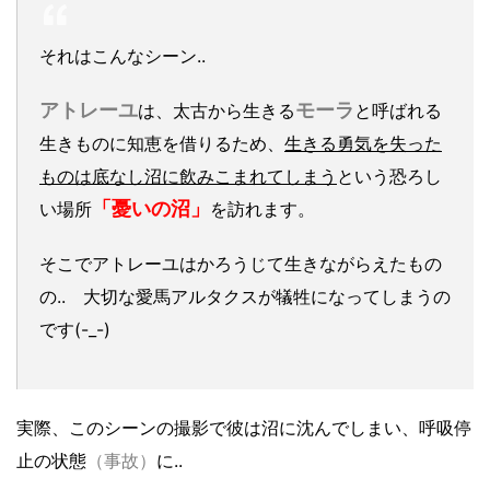
それはこんなシーン..
アトレーユ
モーラ
は、太古から生きる
と呼ばれる
生きものに知恵を借りるため、
生きる勇気を失った
ものは底なし沼に飲みこまれてしまう
という恐ろし
「憂いの沼」
い場所
を訪れます。
そこでアトレーユはかろうじて生きながらえたもの
の..
大切な愛馬アルタクスが犠牲になってしまうの
です(-_-)
実際、このシーンの撮影で彼は沼に沈んでしまい、呼吸停
止の状態
（事故）
に..