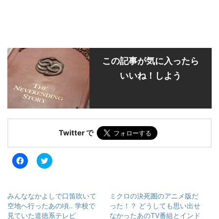
この記事が気に入ったら
いいね！しよう
Twitter で
F
ク
a
リ
c
ッ
e
ク
b
し
o
て
みんななかよしで口笛吹いて
ミクロの決死圏のアニメ版だ
o
T
k
w
空地へ行ったあの頃.. 学校で
った！？ どうしても思い出せ
で
i
見ていた道徳系テレビ
なかったあのTV番組とインド
共
t