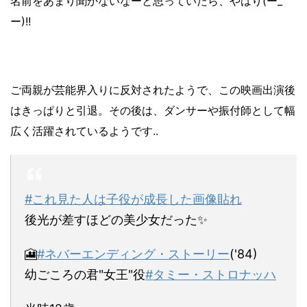
名前をあまり聞かないなーと思っていたら、やはり(ー_
ー)!!
ご両親が芸能界入りに反対されたようで、この映画出演後
はきっぱりと引退。
その後は、ダンサーや振付師として幅
広く活躍されているようです..
#これ見た人は子役が成長した画像貼れ
後光が差すほどの美少女だった✨
🎦
#ネバーエンディング・ストーリー
('84)
幼ごころの君"女王"役
#タミー・ストロナッハ