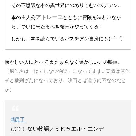
その不思議な本の異世界にのめりこむバスチアン..
アトレーユ
本の主人公
とともに冒険を味わいなが
ら、
ついに来たるべき結末がやってくる！
しかも、本を読んでいるバスチアン自身にも(゜.゜)
懐かしい人にとっては たまらなく懐かしいこの映画。
（原作名は「
はてしない物語
」になってます.. 実情は原作
者と裁判ざたになっており、映画とは違う内容なのだと
か）
#読了
はてしない物語／ミヒャエル・エンデ