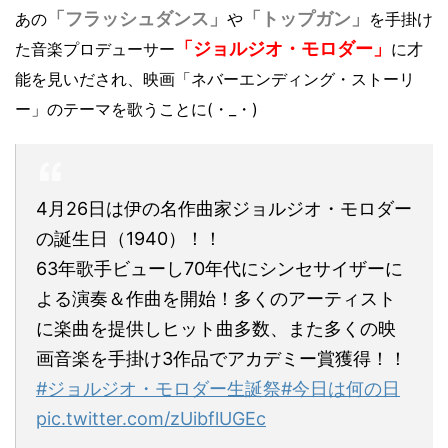
「フラッシュダンス」
「トップガン」
あの
や
を手掛け
「ジョルジオ・モロダー」
た音楽プロデューサー
に才
能を見いだされ、映画「ネバーエンディング・ストーリ
ー」のテーマを歌うことに(・_・)
4月26日は伊の名作曲家ジョルジオ・モロダー
の誕生日（1940）！！
63年歌手ビューし70年代にシンセサイザーに
よる演奏＆作曲を開始！多くのアーティスト
に楽曲を提供しヒット曲多数、また多くの映
画音楽を手掛け3作品でアカデミー賞獲得！！
#ジョルジオ・モロダー生誕祭
#今日は何の日
pic.twitter.com/zUibflUGEc