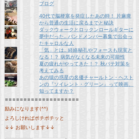
ブログ
40代で脳梗塞を発症したあの時！ 片麻痺
から普通の生活に戻るまでと秘訣
ダックウォークとロックンロールギターに
夢中だった.. バンドメンバー募集で出会っ
たキャロルな人
「気」とは.. 経絡秘孔やフォースも現実と
なる！？ 病気がなくなる未来の可能性
夏の疲れがやってきた！？ 秋バテ対策を
考えてみる
あの猿の惑星の名優チャールトン・ヘスト
ンの『ソイレント・グリーン』って映画、
知ってますか？
====================
励みになります(^^)
よろしければポチポチッと
↓↓ お願いします↓↓