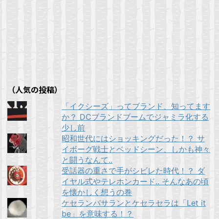
て
ウ
る
r
る
r
し
い
く
ィ
に
で
に
で
て
ウ
だ
ン
は
共
は
共
く
ィ
さ
ド
ク
有
ク
有
だ
ン
い
ウ
リ
(
リ
(
さ
ド
(
で
ッ
新
ッ
新
い
ウ
新
開
ク
し
ク
し
(
で
し
き
し
い
し
い
新
開
い
ま
て
ウ
て
ウ
し
き
ウ
す
く
ィ
く
ィ
い
ま
ィ
)
だ
ン
だ
ン
ウ
す
ン
さ
ド
さ
ド
ィ
)
ド
い
ウ
い
ウ
ン
ウ
(
で
(
で
ド
（人気の投稿）
で
新
開
新
開
ウ
開
し
き
し
き
で
き
い
ま
い
ま
「イクシーズ」ってブランド、知ってます
開
ま
ウ
す
ウ
す
き
す
ィ
)
ィ
)
か？ DCブランドブームでジャミラ化する
ま
)
ン
ン
す
少し前
ド
ド
)
ウ
ウ
昭和世代にはショッキングだった！？ サ
で
で
開
開
イボーグ戦士とベッドシーン、しかも神々
き
き
と闘うなんて..
ま
ま
す
す
受話器の重さで手がシビレた時代！？ ダ
)
)
イヤル式やテレホンカード.. そんなあの頃
を懐かしく想うの巻
ケセランパサランとケセラセラは「Let it
be」を意味する！？