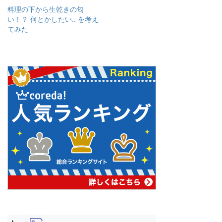
有
t
す
e
料理の下から生乾きの匂
る
r
い！？ 何とかしたい.. を考え
に
で
は
共
てみた
ク
有
リ
(
ッ
新
ク
し
し
い
て
ウ
く
ィ
だ
ン
さ
ド
い
ウ
(
で
新
開
し
き
い
ま
ウ
す
ィ
)
ン
ド
ウ
で
開
き
ま
す
)