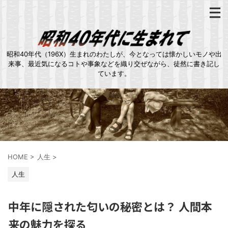
昭和40年代（196X）生まれのわたしが、今となっては懐かしいモノや出
来事、最近気になるコトや事象などを織り交ぜながら、徒然に書き記し
ています。
HOME
>
人生
>
人生
中年に隠された匂いの秘密とは？ 人間本
来の魅力を探る