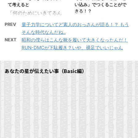
なのかもしれませんね。
は直感から.. いずれかの
て考えると
い込み」でつくることがで
人生最期のときを迎え
選択肢を選ぶことになり
きる！？
「何のためにいきてるん
るにあたり人は何を思う
ます。 人生とは『選択』
じぶんで勝手に思ってい
だろ？」
のでしょう.. いや、何を
によって形づくられ、良
PREV
量子力学についてど素人のおっさんが語る！？ もう
る、少しだけ得意なコト
過ぎ去ってしまえば、あ
いちばん後悔するのでし
きも悪きも『選択』しだ
そんな時代なんだね..
とか.. そこには何か、
っという間^^; 結局は、
ょうか？ 人として生まれ
い？ .. そんなふうに考え
NEXT
昭和の僕らはこんな靴を履いて大きくなったんだ！
人生の大きなヒントが隠
わたしたちの人生だっ
てきた以上「死ぬ」とい
たことはありません
RUN-DMCが下駄履き？いや、裸足でいいじゃん
されているかもしれませ
て..
う経験は誰も避けては通
か？ 「選択」さえ誤ら
ん！？
F
ク
れません。 若いころは特
なければ.. なんて^^; い
a
リ
F
ク
c
ッ
に、普通に生活していれ
ずれにしても.. わたした
a
リ
あなたの星が伝えたい事（Basic編）
e
ク
c
ッ
b
し
ば実感できないのがあた
ちの人生は、そんな「選
e
ク
o
て
b
し
o
T
...
択肢 ...
o
て
k
w
o
T
で
i
F
ク
F
ク
k
w
共
t
a
リ
a
リ
で
i
有
t
c
ッ
c
ッ
共
t
す
e
e
ク
e
ク
有
t
る
r
b
し
b
し
す
e
に
で
o
て
o
て
る
r
は
共
o
T
o
T
に
で
ク
有
k
w
k
w
は
共
リ
(
で
i
で
i
ク
有
ッ
新
共
t
共
t
リ
(
ク
し
有
t
有
t
ッ
新
し
い
す
e
す
e
ク
し