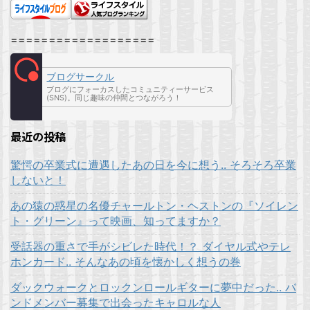
===================
ブログサークル
ブログにフォーカスしたコミュニティーサービス
(SNS)。同じ趣味の仲間とつながろう！
最近の投稿
驚愕の卒業式に遭遇したあの日を今に想う.. そろそろ卒業
しないと！
あの猿の惑星の名優チャールトン・ヘストンの『ソイレン
ト・グリーン』って映画、知ってますか？
受話器の重さで手がシビレた時代！？ ダイヤル式やテレ
ホンカード.. そんなあの頃を懐かしく想うの巻
ダックウォークとロックンロールギターに夢中だった.. バ
ンドメンバー募集で出会ったキャロルな人