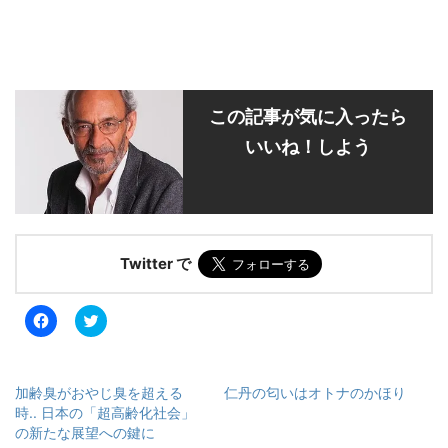
この記事が気に入ったら
いいね！しよう
Twitter で
F
ク
a
リ
c
ッ
e
ク
b
し
o
て
加齢臭がおやじ臭を超える
仁丹の匂いはオトナのかほり
o
T
k
w
時.. 日本の「超高齢化社会」
で
i
の新たな展望への鍵に
共
t