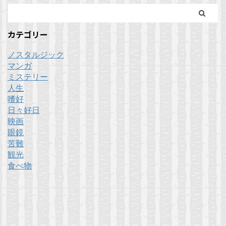
カテゴリー
ノスタルジック
マンガ
ミステリー
人生
嗜好
日々好日
映画
眼鏡
苦難
観光
食べ物