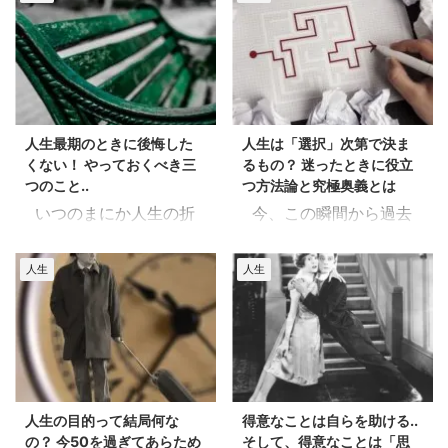
人生最期のときに後悔した
人生は「選択」次第で決ま
くない！ やっておくべき三
るもの？ 迷ったときに役立
つのこと..
つ方法論と究極奥義とは
いつのまにか人生の折
今、この瞬間から過去
り返し地点を過ぎ.. いつ
を振り返ってみると(・
もとさほど変わらない日
_・) 現在のじぶんの状況
人生
人生
常を過ごす。 若い頃は
は、途方もない数の『選
「そんな平凡な人生は嫌
択』の果てに たどり着い
だ！」なんて よく思った
た終着点.. だというこ
ものです(^^ゞ でも今に
とがわかります。 「どち
なって思えば、そんな平
らかに決める」といった
凡な人生を送れることこ
運命の分かれ道で、人は
人生の目的って結局何な
得意なことは自らを助ける..
そが.. 大きな幸せの一つ
何がしかの基準、あるい
の？ 今50を過ぎてあらため
そして、得意なことは「思