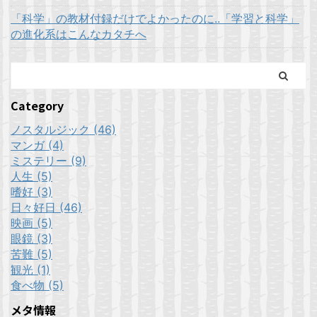
「科学」の教材付録だけでよかったのに..「学習と科学」
の進化系はこんなカタチへ
Category
ノスタルジック (46)
マンガ (4)
ミステリー (9)
人生 (5)
嗜好 (3)
日々好日 (46)
映画 (5)
眼鏡 (3)
苦難 (5)
観光 (1)
食べ物 (5)
メタ情報