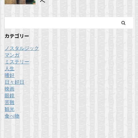
へ
カテゴリー
ノスタルジック
マンガ
ミステリー
人生
嗜好
日々好日
映画
眼鏡
苦難
観光
食べ物