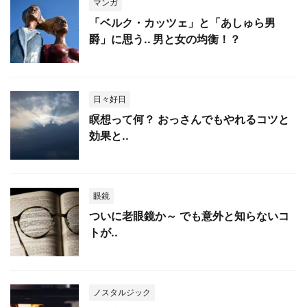
マンガ
「ベルク・カッツェ」と「あしゅら男
爵」に思う.. 男と女の均衡！？
日々好日
瞑想って何？ おっさんでもやれるコツと
効果と..
眼鏡
ついに老眼鏡か～ でも意外と知らないコ
トが..
ノスタルジック