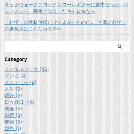
ダックウォークとロックンロールギターに夢中だった.. バ
ンドメンバー募集で出会ったキャロルな人
「科学」の教材付録だけでよかったのに..「学習と科学」
の進化系はこんなカタチへ
Category
ノスタルジック (46)
マンガ (4)
ミステリー (9)
人生 (5)
嗜好 (3)
日々好日 (46)
映画 (5)
眼鏡 (3)
苦難 (5)
観光 (1)