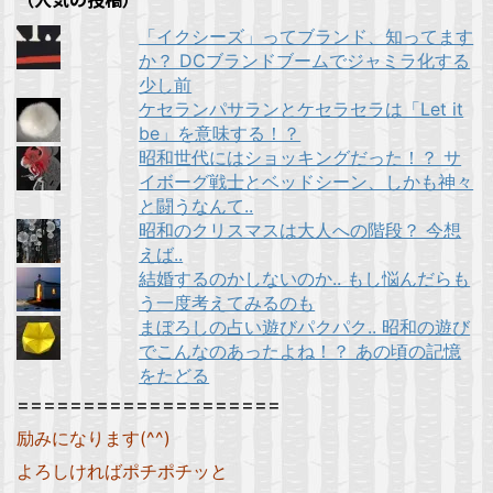
「イクシーズ」ってブランド、知ってます
か？ DCブランドブームでジャミラ化する
少し前
ケセランパサランとケセラセラは「Let it
be」を意味する！？
昭和世代にはショッキングだった！？ サ
イボーグ戦士とベッドシーン、しかも神々
と闘うなんて..
昭和のクリスマスは大人への階段？ 今想
えば..
結婚するのかしないのか.. もし悩んだらも
う一度考えてみるのも
まぼろしの占い遊びパクパク.. 昭和の遊び
でこんなのあったよね！？ あの頃の記憶
をたどる
====================
励みになります(^^)
よろしければポチポチッと